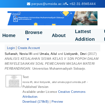
perpus@umsida.ac.id
+62-31-8945444
Lattest
Browse
Home
About
Addition
▼
Login
Create Account
Sufianah, Novia Ilfi
and
Umala, Ailul
and
Listiyanik, Devi
(2017)
ANALISIS KESALAHAN SISWA KELAS V SDN POPOH DALAM
MENYELESAIAKAN SOAL PEMECAHAN MASALAH MATERI
PERBANDINGAN.
Universitas Muhammadiyah Sidoarjo.
Text
-
novia ilfi, devi listiyanik, ailul umala pgsd umsida.pdf
Published Version
Available under License
Creative Commons
Attribution
.
Download (178kB)
|
Preview