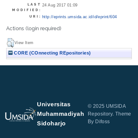
LAST
24 Aug 2017 01:09
MODIFIED:
URI:
http://eprints.umsida.ac.id/id/eprint/604
Actions (login required)
View Item
CORE (COnnecting REpositories)
Universitas
© 2025 UMSIDA
Muhammadiyah
Repository. Theme
By Difoss
Sidoharjo