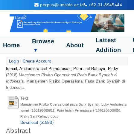
perpus@umsida.ac.id
+62-31-8945444
Lattest
Browse
Home
About
Addition
▼
Login
Create Account
Ismail, Andariesta
and
Permatasari, Putri
and
Rahayu, Risky
(2018)
Manajemen Risiko Operasional Pada Bank Syariah di
Indonesia.
Manajemen Risiko Operasional Pada Bank Syariah di
Indonesia.
Text
Manajemen Risiko Operasional pada Bank Syariah, Luky Andariesta
Ismail (166120600011) Putri Indah Permatasari (166120600005),
Risky Sari Rahayu.docx
Download (515kB)
Abstract