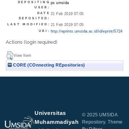
DEPOSITING
ps umsida
USER:
DATE
21 Feb 2019 07:05
DEPOSITED:
LAST MODIFIED:
21 Feb 2019 07:05
URI:
http://eprints.umsida.ac.id/id/eprint/5724
Actions (login required)
View Item
CORE (COnnecting REpositories)
Universitas
© 2025 UMSIDA
Muhammadiyah
Repository. Theme