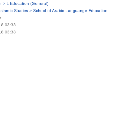
n > L Education (General)
 Islamic Studies > School of Arabic Languange Education
a
18 03:38
18 03:38
nts.umsida.ac.id/id/eprint/5506
Jl. Mojopahit No. 666 B, Sidowayah, Celep, Kec. Sidoar
Sidoarjo, Jawa Timur 61215
y.
perpus@umsida.ac.id
y
+62-31-8945444