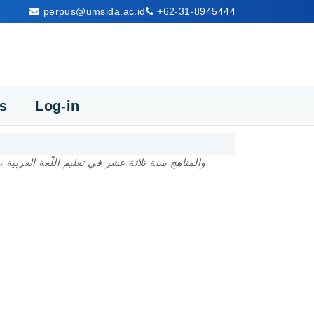
perpus@umsida.ac.id
+62-31-8945444
cs
Log-in