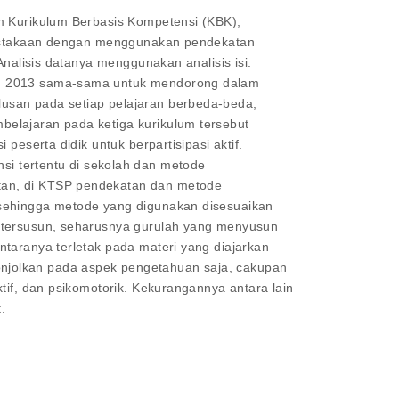
am Kurikulum Berbasis Kompetensi (KBK),
kepustakaan dengan menggunakan pendekatan
Analisis datanya menggunakan analisis isi.
lum 2013 sama-sama untuk mendorong dalam
lusan pada setiap pelajaran berbeda-beda,
belajaran pada ketiga kurikulum tersebut
peserta didik untuk berpartisipasi aktif.
 tertentu di sekolah dan metode
utan, di KTSP pendekatan dan metode
 sehingga metode yang digunakan disesuaikan
h tersusun, seharusnya gurulah yang menyusun
ntaranya terletak pada materi yang diajarkan
onjolkan pada aspek pengetahuan saja, cakupan
tif, dan psikomotorik. Kekurangannya antara lain
.