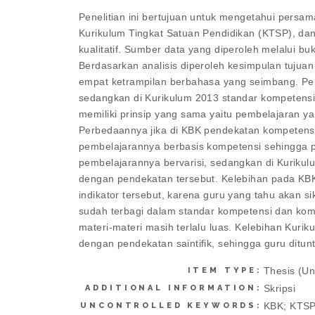
Penelitian ini bertujuan untuk mengetahui persa
Kurikulum Tingkat Satuan Pendidikan (KTSP), dan
kualitatif. Sumber data yang diperoleh melalui bu
Berdasarkan analisis diperoleh kesimpulan tuj
empat ketrampilan berbahasa yang seimbang. Per
sedangkan di Kurikulum 2013 standar kompetensi 
memiliki prinsip yang sama yaitu pembelajaran yan
Perbedaannya jika di KBK pendekatan kompeten
pembelajarannya berbasis kompetensi sehingga 
pembelajarannya bervarisi, sedangkan di Kuriku
dengan pendekatan tersebut. Kelebihan pada KBK
indikator tersebut, karena guru yang tahu akan 
sudah terbagi dalam standar kompetensi dan ko
materi-materi masih terlalu luas. Kelebihan Kuri
dengan pendekatan saintifik, sehingga guru ditu
Thesis (U
ITEM TYPE:
Skripsi
ADDITIONAL INFORMATION:
KBK; KTSP
UNCONTROLLED KEYWORDS: