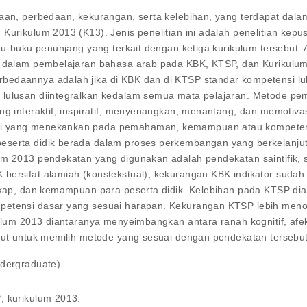
maan, perbedaan, kekurangan, serta kelebihan, yang terdapat dal
 Kurikulum 2013 (K13). Jenis penelitian ini adalah penelitian 
ku-buku penunjang yang terkait dengan ketiga kurikulum tersebut. 
uan dalam pembelajaran bahasa arab pada KBK, KTSP, dan Kuriku
bedaannya adalah jika di KBK dan di KTSP standar kompetensi lu
lulusan diintegralkan kedalam semua mata pelajaran. Metode pem
g interaktif, inspiratif, menyenangkan, menantang, dan memotivasi 
si yang menekankan pada pemahaman, kemampuan atau kompetensi
peserta didik berada dalam proses perkembangan yang berkelanj
lum 2013 pendekatan yang digunakan adalah pendekatan saintifik,
 bersifat alamiah (konstekstual), kekurangan KBK indikator suda
sikap, dan kemampuan para peserta didik. Kelebihan pada KTSP dia
mpetensi dasar yang sesuai harapan. Kekurangan KTSP lebih men
kulum 2013 diantaranya menyeimbangkan antara ranah kognitif, afek
ntut untuk memilih metode yang sesuai dengan pendekatan tersebut
ndergraduate)
; kurikulum 2013.