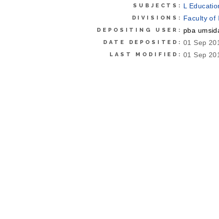
L Educatio
SUBJECTS:
Faculty of
DIVISIONS:
pba umsid
DEPOSITING USER:
01 Sep 20
DATE DEPOSITED:
01 Sep 20
LAST MODIFIED:
http://epri
URI:
Actions (login required)
View Item
CORE (COnnecting REpositories)
© 2025
Universitas
UMSIDA
Muhammadiyah
Repositor
Theme B
Sidoharjo