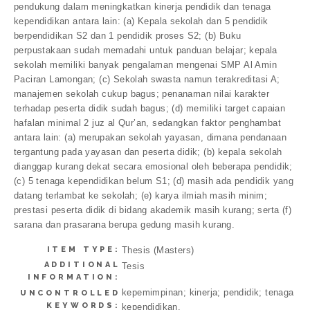
pendukung dalam meningkatkan kinerja pendidik dan tenaga
kependidikan antara lain: (a) Kepala sekolah dan 5 pendidik
berpendidikan S2 dan 1 pendidik proses S2; (b) Buku
perpustakaan sudah memadahi untuk panduan belajar; kepala
sekolah memiliki banyak pengalaman mengenai SMP Al Amin
Paciran Lamongan; (c) Sekolah swasta namun terakreditasi A;
manajemen sekolah cukup bagus; penanaman nilai karakter
terhadap peserta didik sudah bagus; (d) memiliki target capaian
hafalan minimal 2 juz al Qur’an, sedangkan faktor penghambat
antara lain: (a) merupakan sekolah yayasan, dimana pendanaan
tergantung pada yayasan dan peserta didik; (b) kepala sekolah
dianggap kurang dekat secara emosional oleh beberapa pendidik;
(c) 5 tenaga kependidikan belum S1; (d) masih ada pendidik yang
datang terlambat ke sekolah; (e) karya ilmiah masih minim;
prestasi peserta didik di bidang akademik masih kurang; serta (f)
sarana dan prasarana berupa gedung masih kurang.
ITEM TYPE:
Thesis (Masters)
ADDITIONAL
Tesis
INFORMATION:
kepemimpinan; kinerja; pendidik; tenaga
UNCONTROLLED
KEYWORDS:
kependidikan.