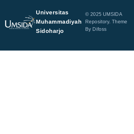
Universitas
© 2025 UMSIDA
Muhammadiyah
Repository. Theme
By Difoss
Sidoharjo
Jl. Mojopahit No. 666 B, Sidowayah, Celep, Kec.
Sidoarjo, Kabupaten Sidoarjo, Jawa Timur 61215
perpus@umsida.ac.id
+62-31-8945444