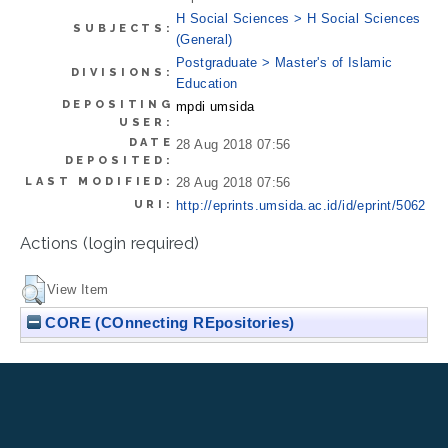
H Social Sciences > H Social Sciences
SUBJECTS:
(General)
Postgraduate > Master's of Islamic
DIVISIONS:
Education
DEPOSITING
mpdi umsida
USER:
DATE
28 Aug 2018 07:56
DEPOSITED:
LAST MODIFIED:
28 Aug 2018 07:56
URI:
http://eprints.umsida.ac.id/id/eprint/5062
Actions (login required)
View Item
CORE (COnnecting REpositories)