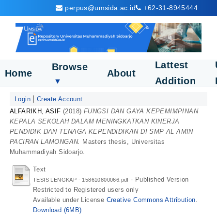
perpus@umsida.ac.id
+62-31-8945444
Lattest
Browse
Home
About
Addition
▼
Login
Create Account
ALFARIKH, ASIF
(2018)
FUNGSI DAN GAYA KEPEMIMPINAN
KEPALA SEKOLAH DALAM MENINGKATKAN KINERJA
PENDIDIK DAN TENAGA KEPENDIDIKAN DI SMP AL AMIN
PACIRAN LAMONGAN.
Masters thesis, Universitas
Muhammadiyah Sidoarjo.
Text
- Published Version
TESIS LENGKAP - 158610800066.pdf
Restricted to Registered users only
Available under License
Creative Commons Attribution
.
Download (6MB)