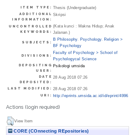
ITEM TYPE:
Thesis (Undergraduate)
ADDITIONAL
Skripsi
INFORMATION:
(Kata kunci : Makna Hidup; Anak
UNCONTROLLED
KEYWORDS:
Jalanan.)
B Philosophy. Psychology. Religion >
SUBJECTS:
BF Psychology
Faculty of Psychology > School of
DIVISIONS:
Psychologycal Science
DEPOSITING
Psikologi umsida
USER:
DATE
28 Aug 2018 07:26
DEPOSITED:
LAST MODIFIED:
28 Aug 2018 07:26
URI:
http://eprints.umsida.ac.id/id/eprint/4996
Actions (login required)
View Item
CORE (COnnecting REpositories)