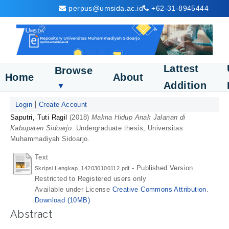
perpus@umsida.ac.id
+62-31-8945444
Lattest
Browse
Home
About
Addition
▼
Login
Create Account
Saputri, Tuti Ragil
(2018)
Makna Hidup Anak Jalanan di
Kabupaten Sidoarjo.
Undergraduate thesis, Universitas
Muhammadiyah Sidoarjo.
Text
- Published Version
Skripsi Lengkap_142030100112.pdf
Restricted to Registered users only
Available under License
Creative Commons Attribution
.
Download (10MB)
Abstract