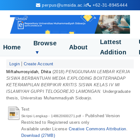
perpus@umsida.ac.id
+62-31-8945444
Lattest
Browse
Home
About
Addition
▼
Login
Create Account
Miftahurrosyidah, Dhita
(2018)
PENGGUNAAN LEMBAR KERJA
SISWA BERBANTUAN MEDIA EXPLODING BOXTERHADAP
KETERAMPILAN BERPIKIR KRITIS SISWA KELAS IV MI
ISLAMIYAH GUPPI TELOGOREJO LAMONGAN.
Undergraduate
thesis, Universitas Muhammadiyah Sidoarjo.
Text
- Published Version
Skripsi Lengkap - 148620600271.pdf
Restricted to Registered users only
Available under License
Creative Commons Attribution
.
Download (27MB)