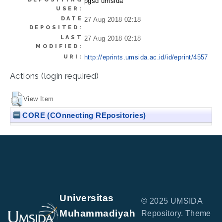
pgsd umsida
USER:
DATE
27 Aug 2018 02:18
DEPOSITED:
LAST
27 Aug 2018 02:18
MODIFIED:
URI:
http://eprints.umsida.ac.id/id/eprint/4557
Actions (login required)
View Item
CORE (COnnecting REpositories)
Universitas
© 2025 UMSIDA
Muhammadiyah
Repository. Theme