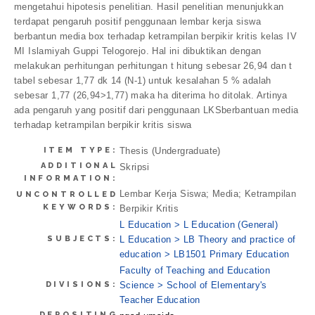
mengetahui hipotesis penelitian. Hasil penelitian menunjukkan
terdapat pengaruh positif penggunaan lembar kerja siswa
berbantun media box terhadap ketrampilan berpikir kritis kelas IV
MI Islamiyah Guppi Telogorejo. Hal ini dibuktikan dengan
melakukan perhitungan perhitungan t hitung sebesar 26,94 dan t
tabel sebesar 1,77 dk 14 (N-1) untuk kesalahan 5 % adalah
sebesar 1,77 (26,94>1,77) maka ha diterima ho ditolak. Artinya
ada pengaruh yang positif dari penggunaan LKSberbantuan media
terhadap ketrampilan berpikir kritis siswa
ITEM TYPE:
Thesis (Undergraduate)
ADDITIONAL
Skripsi
INFORMATION:
Lembar Kerja Siswa; Media; Ketrampilan
UNCONTROLLED
KEYWORDS:
Berpikir Kritis
L Education > L Education (General)
SUBJECTS:
L Education > LB Theory and practice of
education > LB1501 Primary Education
Faculty of Teaching and Education
DIVISIONS:
Science > School of Elementary's
Teacher Education
DEPOSITING