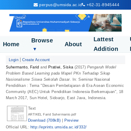
perpus@umsida.ac.id
+62-31-8945444
Lattest
Browse
Home
About
Addition
▼
Login
Create Account
Suhermanto, Farid
and
Pratiwi, Siska
(2017)
Pengaruh Model
Problem Based Learning pada Mapel PKn Terhadap Sikap
Nasionalisme Siswa Sekolah Dasar.
In: Seminar Nasional
Pendidikan : Tema "Desain Pembelajaran di Era Asean Economic
Community (AEC) Untuk Pendidikan Indonesia Berkemajuan", 18
March 2017, Sun Hotel, Sidoarjo, East Java, Indonesia.
Text
ARTIKEL Farid Suhermanto.pdf
Download (708kB)
|
Preview
Official URL:
http://eprints.umsida.ac.id/332/