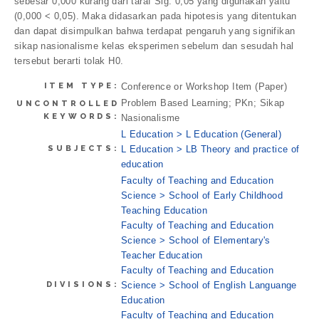
sebesar 0,000 kurang dari taraf Sig. 0,05 yang digunakan yaitu
(0,000 < 0,05). Maka didasarkan pada hipotesis yang ditentukan
dan dapat disimpulkan bahwa terdapat pengaruh yang signifikan
sikap nasionalisme kelas eksperimen sebelum dan sesudah hal
tersebut berarti tolak H0.
ITEM TYPE:
Conference or Workshop Item (Paper)
Problem Based Learning; PKn; Sikap
UNCONTROLLED
KEYWORDS:
Nasionalisme
L Education > L Education (General)
SUBJECTS:
L Education > LB Theory and practice of
education
Faculty of Teaching and Education
Science > School of Early Childhood
Teaching Education
Faculty of Teaching and Education
Science > School of Elementary's
Teacher Education
Faculty of Teaching and Education
DIVISIONS:
Science > School of English Languange
Education
Faculty of Teaching and Education