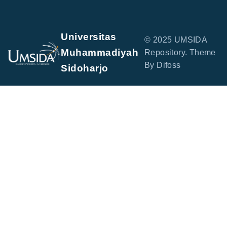
Universitas
© 2025 UMSIDA
Muhammadiyah
Repository. Theme
By Difoss
Sidoharjo
Jl. Mojopahit No. 666 B, Sidowayah, Celep, Kec.
Sidoarjo, Kabupaten Sidoarjo, Jawa Timur 61215
perpus@umsida.ac.id
+62-31-8945444