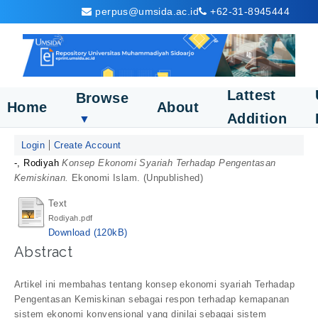
perpus@umsida.ac.id
+62-31-8945444
Lattest
Browse
Home
About
Addition
▼
Login
Create Account
-, Rodiyah
Konsep Ekonomi Syariah Terhadap Pengentasan
Kemiskinan.
Ekonomi Islam. (Unpublished)
Text
Rodiyah.pdf
Download (120kB)
Abstract
Artikel ini membahas tentang konsep ekonomi syariah Terhadap
Pengentasan Kemiskinan sebagai respon terhadap kemapanan
sistem ekonomi konvensional yang dinilai sebagai sistem