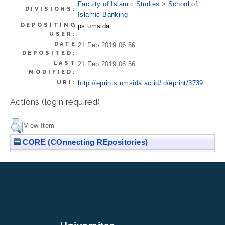
Faculty of Islamic Studies > School of
DIVISIONS:
Islamic Banking
DEPOSITING
ps umsida
USER:
DATE
21 Feb 2019 06:56
DEPOSITED:
LAST
21 Feb 2019 06:56
MODIFIED:
URI:
http://eprints.umsida.ac.id/id/eprint/3739
Actions (login required)
View Item
CORE (COnnecting REpositories)