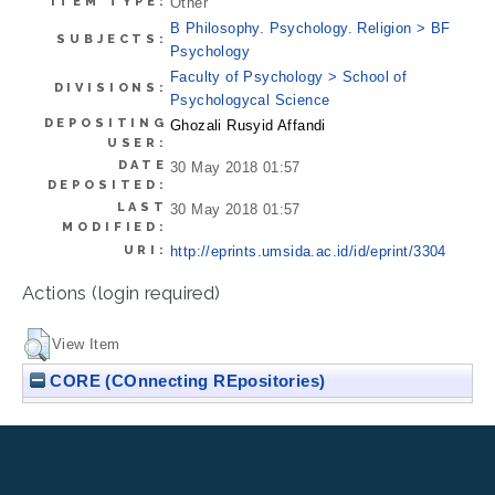
ITEM TYPE:
Other
B Philosophy. Psychology. Religion > BF
SUBJECTS:
Psychology
Faculty of Psychology > School of
DIVISIONS:
Psychologycal Science
DEPOSITING
Ghozali Rusyid Affandi
USER:
DATE
30 May 2018 01:57
DEPOSITED:
LAST
30 May 2018 01:57
MODIFIED:
URI:
http://eprints.umsida.ac.id/id/eprint/3304
Actions (login required)
View Item
CORE (COnnecting REpositories)