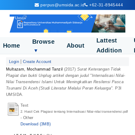
perpus@umsida.ac.id
+62-31-8945444
Lattest
Browse
Home
About
Addition
▼
Login
Create Account
Multazam, Mochammad Tanzil
(2017)
Surat Keterangan Tidak
Plagiat dan bukti Unplug artikel dengan judul "Internalisasi Nilai-
Nilai Transendensi Islami Untuk Meningkatkan Resilensi Pasca
Tsunami Di Aceh (Studi Literatur Melalui Peran Keluarga".
P3I
UMSIDA.
Text
2. Hasil Cek Plagiasi tentang Internalisasi Nilai-nilai transendensi.pdf
- Other
Download (3MB)