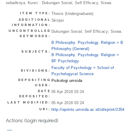
sebaliknya. Kunci : Dukungan Sosial, Self Efficacy, Siswa
ITEM TYPE:
Thesis (Undergraduate)
ADDITIONAL
Skripsi
INFORMATION:
UNCONTROLLED
Dukungan Sosial; Self Efficacy; Siswa.
KEYWORDS:
B Philosophy. Psychology. Religion > B
Philosophy (General)
SUBJECTS:
B Philosophy. Psychology. Religion >
BF Psychology
Faculty of Psychology > School of
DIVISIONS:
Psychologycal Science
DEPOSITING
Psikologi umsida
USER:
DATE
05 Apr 2018 03:24
DEPOSITED:
LAST MODIFIED:
05 Apr 2018 03:24
URI:
http://eprints.umsida.ac.id/id/eprint/2354
Actions (login required)