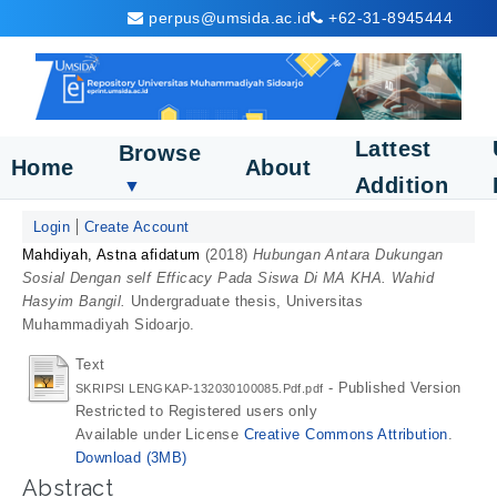
perpus@umsida.ac.id
+62-31-8945444
Lattest
Browse
Home
About
Addition
▼
Login
Create Account
Mahdiyah, Astna afidatum
(2018)
Hubungan Antara Dukungan
Sosial Dengan self Efficacy Pada Siswa Di MA KHA. Wahid
Hasyim Bangil.
Undergraduate thesis, Universitas
Muhammadiyah Sidoarjo.
Text
- Published Version
SKRIPSI LENGKAP-132030100085.Pdf.pdf
Restricted to Registered users only
Available under License
Creative Commons Attribution
.
Download (3MB)
Abstract