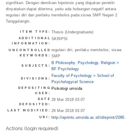
signifikan. Dengan demikian hipotesis yang diajukan peneliti
dinyatakan dapat diterima, yaitu ada hubungan negatif antara
regulasi diri dan perilaku membolos pada siswa SMP Negeri 2
Tanggulangin.
ITEM TYPE:
Thesis (Undergraduate)
ADDITIONAL
SKRIPSI
INFORMATION:
regulasi diri; perilaku membolos; siswa
UNCONTROLLED
KEYWORDS:
SMP
B Philosophy. Psychology. Religion >
SUBJECTS:
BF Psychology
Faculty of Psychology > School of
DIVISIONS:
Psychologycal Science
DEPOSITING
Psikologi umsida
USER:
DATE
28 Mar 2018 03:07
DEPOSITED:
LAST MODIFIED:
28 Mar 2018 03:07
URI:
http://eprints.umsida.ac.id/id/eprint/2095
Actions (login required)