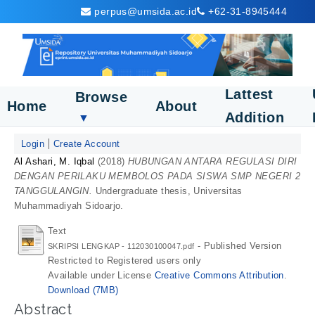
perpus@umsida.ac.id
+62-31-8945444
Lattest
Browse
Home
About
Addition
▼
Login
Create Account
Al Ashari, M. Iqbal
(2018)
HUBUNGAN ANTARA REGULASI DIRI
DENGAN PERILAKU MEMBOLOS PADA SISWA SMP NEGERI 2
TANGGULANGIN.
Undergraduate thesis, Universitas
Muhammadiyah Sidoarjo.
Text
- Published Version
SKRIPSI LENGKAP - 112030100047.pdf
Restricted to Registered users only
Available under License
Creative Commons Attribution
.
Download (7MB)
Abstract