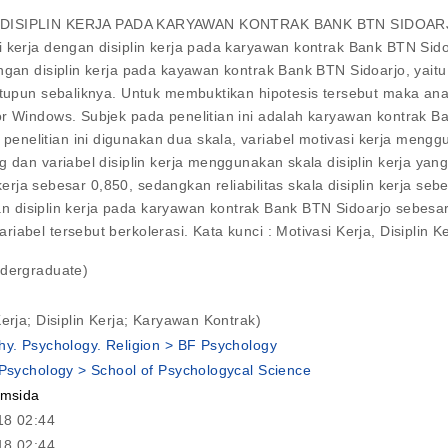
IPLIN KERJA PADA KARYAWAN KONTRAK BANK BTN SIDOARJO Jal
 kerja dengan disiplin kerja pada karyawan kontrak Bank BTN Sidoa
ngan disiplin kerja pada kayawan kontrak Bank BTN Sidoarjo, yait
gitupun sebaliknya. Untuk membuktikan hipotesis tersebut maka an
r Windows. Subjek pada penelitian ini adalah karyawan kontrak Ba
nelitian ini digunakan dua skala, variabel motivasi kerja menggu
 dan variabel disiplin kerja menggunakan skala disiplin kerja yang
 kerja sebesar 0,850, sedangkan reliabilitas skala disiplin kerja se
gan disiplin kerja pada karyawan kontrak Bank BTN Sidoarjo sebesar
abel tersebut berkolerasi. Kata kunci : Motivasi Kerja, Disiplin 
ndergraduate)
Kerja; Disiplin Kerja; Karyawan Kontrak)
hy. Psychology. Religion > BF Psychology
 Psychology > School of Psychologycal Science
umsida
18 02:44
18 02:44