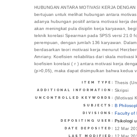
HUBUNGAN ANTARA MOTIVASI KERJA DENGAN DIS
bertujuan untuk melihat hubungan antara motivasi
adanya hubungan positif antara motivasi kerja de
akan meningkat pula disiplin kerja karyawan, be
teknik korelasi Spearman pada SPSS versi 21.0 fo
perempuan, dengan jumlah 136 karyawan. Dalam pe
berdasarkan teori motivasi kerja menurut Herzberg
Amriany. Koefisien reliabilitas dari skala motivasi
koefisien korelasi ( r ) antara motivasi kerja den
(p>0,05), maka dapat disimpulkan bahwa kedua vari
Thesis (U
ITEM TYPE:
Skripsi
ADDITIONAL INFORMATION:
(Motivasi 
UNCONTROLLED KEYWORDS:
B Philosop
SUBJECTS:
Faculty of
DIVISIONS:
Psikologi 
DEPOSITING USER:
12 Mar 20
DATE DEPOSITED:
12 Mar 20
LAST MODIFIED: