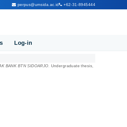
perpus@umsida.ac.id
+62-31-8945444
cs
Log-in
AK BANK BTN SIDOARJO.
Undergraduate thesis,