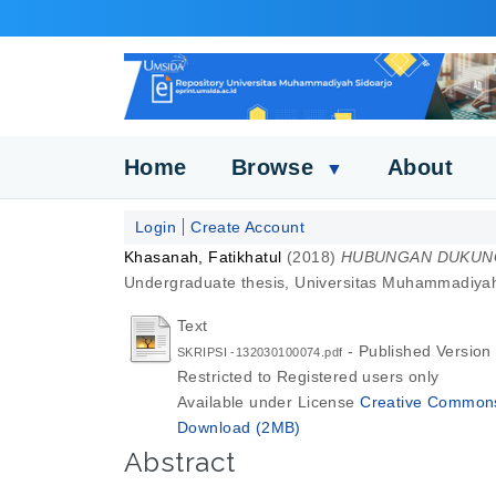
Home
Browse
About
▼
Login
Create Account
Khasanah, Fatikhatul
(2018)
HUBUNGAN DUKUNG
Undergraduate thesis, Universitas Muhammadiyah
Text
- Published Version
SKRIPSI -132030100074.pdf
Restricted to Registered users only
Available under License
Creative Commons 
Download (2MB)
Abstract