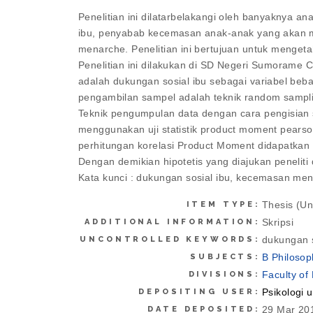
Penelitian ini dilatarbelakangi oleh banyaknya
ibu, penyabab kecemasan anak-anak yang akan 
menarche. Penelitian ini bertujuan untuk menge
Penelitian ini dilakukan di SD Negeri Sumorame Can
adalah dukungan sosial ibu sebagai variabel beb
pengambilan sampel adalah teknik random samplin
Teknik pengumpulan data dengan cara pengisian s
menggunakan uji statistik product moment pears
perhitungan korelasi Product Moment didapatkan has
Dengan demikian hipotetis yang diajukan penelit
Kata kunci : dukungan sosial ibu, kecemasan me
Thesis (U
ITEM TYPE:
Skripsi
ADDITIONAL INFORMATION:
dukungan 
UNCONTROLLED KEYWORDS:
B Philosop
SUBJECTS:
Faculty of
DIVISIONS:
Psikologi 
DEPOSITING USER:
29 Mar 20
DATE DEPOSITED: