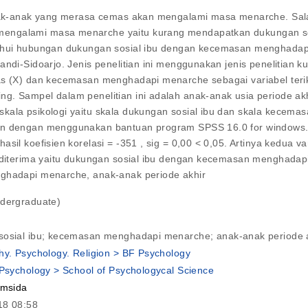
 anak-anak yang merasa cemas akan mengalami masa menarche. Sala
mengalami masa menarche yaitu kurang mendapatkan dukungan so
tahui hubungan dukungan sosial ibu dengan kecemasan menghadapi
di-Sidoarjo. Jenis penelitian ini menggunakan jenis penelitian kuant
as (X) dan kecemasan menghadapi menarche sebagai variabel teri
g. Sampel dalam penelitian ini adalah anak-anak usia periode akh
kala psikologi yaitu skala dukungan sosial ibu dan skala kecema
on dengan menggunakan bantuan program SPSS 16.0 for windows. Ha
il koefisien korelasi = -351 , sig = 0,00 < 0,05. Artinya kedua vari
i diterima yaitu dukungan sosial ibu dengan kecemasan menghadap
nghadapi menarche, anak-anak periode akhir
ndergraduate)
sosial ibu; kecemasan menghadapi menarche; anak-anak periode a
hy. Psychology. Religion > BF Psychology
 Psychology > School of Psychologycal Science
umsida
18 08:58