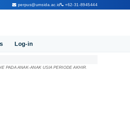
perpus@umsida.ac.id
+62-31-8945444
cs
Log-in
PADA ANAK-ANAK USIA PERIODE AKHIR.