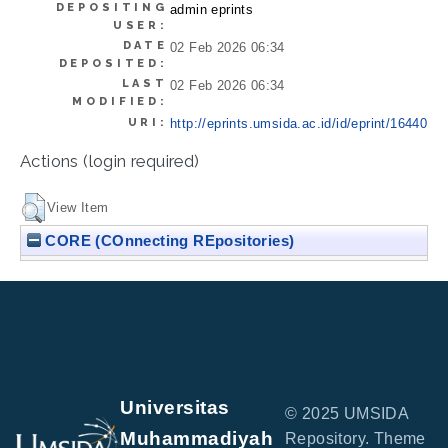
DEPOSITING
admin eprints
USER:
DATE
02 Feb 2026 06:34
DEPOSITED:
LAST
02 Feb 2026 06:34
MODIFIED:
URI:
http://eprints.umsida.ac.id/id/eprint/16440
Actions (login required)
View Item
CORE (COnnecting REpositories)
Universitas
© 2025 UMSIDA
Muhammadiyah
Repository. Theme