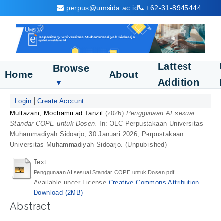
perpus@umsida.ac.id
+62-31-8945444
Lattest
Browse
Home
About
Addition
▼
Login
Create Account
Multazam, Mochammad Tanzil
(2026)
Penggunaan AI sesuai
Standar COPE untuk Dosen.
In: OLC Perpustakaan Universitas
Muhammadiyah Sidoarjo, 30 Januari 2026, Perpustakaan
Universitas Muhammadiyah Sidoarjo. (Unpublished)
Text
Penggunaan AI sesuai Standar COPE untuk Dosen.pdf
Available under License
Creative Commons Attribution
.
Download (2MB)
Abstract