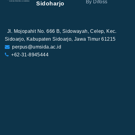
By Difoss
Sidoharjo
Jl. Mojopahit No. 666 B, Sidowayah, Celep, Kec.
Sidoarjo, Kabupaten Sidoarjo, Jawa Timur 61215
perpus@umsida.ac.id
+62-31-8945444