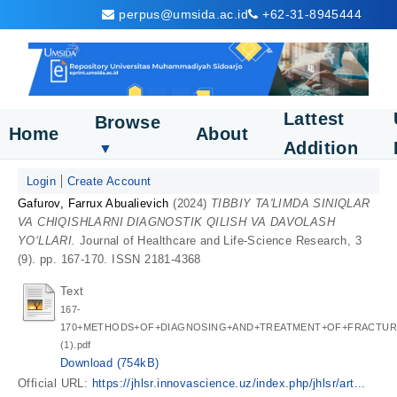
perpus@umsida.ac.id
+62-31-8945444
Lattest
Browse
Home
About
Addition
▼
Login
Create Account
Gafurov, Farrux Abualievich
(2024)
TIBBIY TA'LIMDA SINIQLAR
VA CHIQISHLARNI DIAGNOSTIK QILISH VA DAVOLASH
YO‘LLARI.
Journal of Healthcare and Life-Science Research, 3
(9). pp. 167-170. ISSN 2181-4368
Text
167-
170+METHODS+OF+DIAGNOSING+AND+TREATMENT+OF+FRACTURE
(1).pdf
Download (754kB)
Official URL:
https://jhlsr.innovascience.uz/index.php/jhlsr/art...