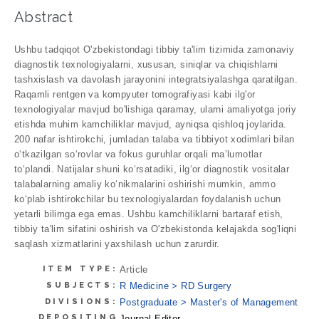
Abstract
Ushbu tadqiqot O'zbekistondagi tibbiy ta'lim tizimida zamonaviy
diagnostik texnologiyalarni, xususan, siniqlar va chiqishlarni
tashxislash va davolash jarayonini integratsiyalashga qaratilgan.
Raqamli rentgen va kompyuter tomografiyasi kabi ilg'or
texnologiyalar mavjud bo'lishiga qaramay, ularni amaliyotga joriy
etishda muhim kamchiliklar mavjud, ayniqsa qishloq joylarida.
200 nafar ishtirokchi, jumladan talaba va tibbiyot xodimlari bilan
o‘tkazilgan so‘rovlar va fokus guruhlar orqali ma’lumotlar
to‘plandi. Natijalar shuni ko‘rsatadiki, ilg‘or diagnostik vositalar
talabalarning amaliy ko‘nikmalarini oshirishi mumkin, ammo
ko‘plab ishtirokchilar bu texnologiyalardan foydalanish uchun
yetarli bilimga ega emas. Ushbu kamchiliklarni bartaraf etish,
tibbiy ta'lim sifatini oshirish va O'zbekistonda kelajakda sog'liqni
saqlash xizmatlarini yaxshilash uchun zarurdir.
ITEM TYPE:
Article
SUBJECTS:
R Medicine > RD Surgery
DIVISIONS:
Postgraduate > Master's of Management
DEPOSITING
Journal Editor