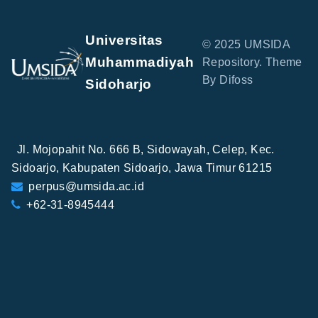
Universitas
© 2025 UMSIDA
Muhammadiyah
Repository. Theme
By Difoss
Sidoharjo
Jl. Mojopahit No. 666 B, Sidowayah, Celep, Kec.
Sidoarjo, Kabupaten Sidoarjo, Jawa Timur 61215
perpus@umsida.ac.id
+62-31-8945444