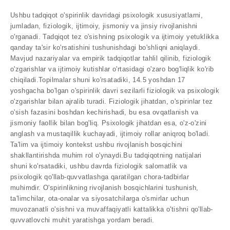
Ushbu tadqiqot o'spirinlik davridagi psixologik xususiyatlarni,
jumladan, fiziologik, ijtimoiy, jismoniy va jinsiy rivojlanishni
o'rganadi. Tadqiqot tez o'sishning psixologik va ijtimoiy yetuklikka
qanday ta'sir ko'rsatishini tushunishdagi bo'shliqni aniqlaydi.
Mavjud nazariyalar va empirik tadqiqotlar tahlil qilinib, fiziologik
o'zgarishlar va ijtimoiy kutishlar o'rtasidagi o'zaro bog'liqlik ko'rib
chiqiladi.Topilmalar shuni ko'rsatadiki, 14.5 yoshdan 17
yoshgacha bo'lgan o'spirinlik davri sezilarli fiziologik va psixologik
o'zgarishlar bilan ajralib turadi. Fiziologik jihatdan, o'spirinlar tez
o'sish fazasini boshdan kechirishadi, bu esa ovqatlanish va
jismoniy faollik bilan bog'liq. Psixologik jihatdan esa, o'z-o'zini
anglash va mustaqillik kuchayadi, ijtimoiy rollar aniqroq bo'ladi.
Ta'lim va ijtimoiy kontekst ushbu rivojlanish bosqichini
shakllantirishda muhim rol o'ynaydi.Bu tadqiqotning natijalari
shuni ko'rsatadiki, ushbu davrda fiziologik salomatlik va
psixologik qo'llab-quvvatlashga qaratilgan chora-tadbirlar
muhimdir. O'spirinlikning rivojlanish bosqichlarini tushunish,
ta'limchilar, ota-onalar va siyosatchilarga o'smirlar uchun
muvozanatli o'sishni va muvaffaqiyatli kattalikka o'tishni qo'llab-
quvvatlovchi muhit yaratishga yordam beradi.