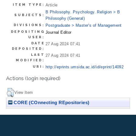
ITEM TYPE:
Article
B Philosophy. Psychology. Religion > B
SUBJECTS:
Philosophy (General)
DIVISIONS:
Postgraduate > Master's of Management
DEPOSITING
Journal Editor
USER:
DATE
27 Aug 2024 07:41
DEPOSITED:
LAST
27 Aug 2024 07:41
MODIFIED:
URI:
http://eprints.umsida.ac.id/id/eprint/14092
Actions (login required)
View Item
CORE (COnnecting REpositories)