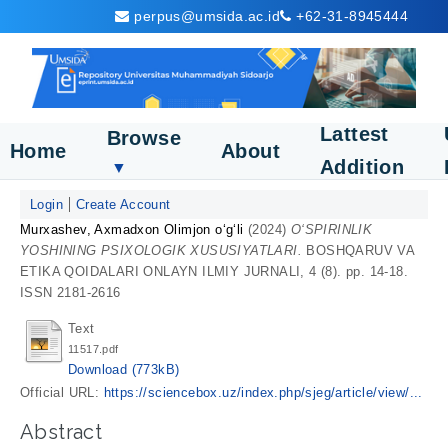
perpus@umsida.ac.id
+62-31-8945444
Lattest
Browse
Home
About
Addition
▼
Login
Create Account
Murxashev, Axmadxon Olimjon oʻgʻli
(2024)
O‘SPIRINLIK
YOSHINING PSIXOLOGIK XUSUSIYATLARI.
BOSHQARUV VA
ETIKA QOIDALARI ONLAYN ILMIY JURNALI, 4 (8). pp. 14-18.
ISSN 2181-2616
Text
11517.pdf
Download (773kB)
Official URL:
https://sciencebox.uz/index.php/sjeg/article/view/...
Abstract