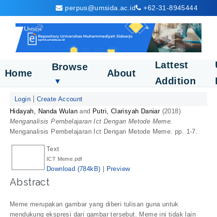
perpus@umsida.ac.id
+62-31-8945444
Lattest
Browse
Home
About
Addition
▼
Login
Create Account
Hidayah, Nanda Wulan
and
Putri, Clarisyah Daniar
(2018)
Menganalisis Pembelajaran Ict Dengan Metode Meme.
Menganalisis Pembelajaran Ict Dengan Metode Meme. pp. 1-7.
Text
ICT Meme.pdf
Download (784kB)
|
Preview
Abstract
Meme merupakan gambar yang diberi tulisan guna untuk
mendukung ekspresi dari gambar tersebut. Meme ini tidak lain