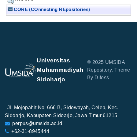
CORE (COnnecting REpositories)
Universitas
© 2025 UMSIDA
Muhammadiyah
Repository. Theme
By Difoss
Sidoharjo
Jl. Mojopahit No. 666 B, Sidowayah, Celep, Kec.
Sidoarjo, Kabupaten Sidoarjo, Jawa Timur 61215
perpus@umsida.ac.id
+62-31-8945444