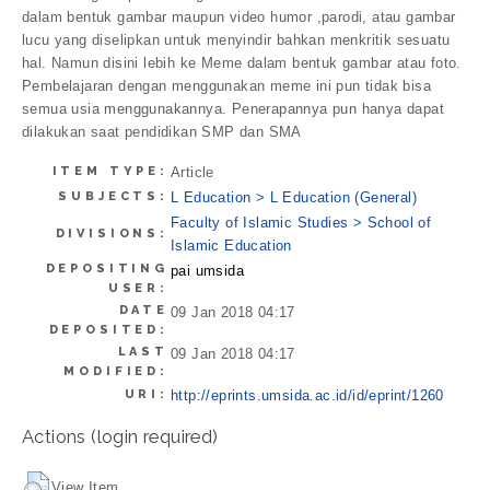
dalam bentuk gambar maupun video humor ,parodi, atau gambar
lucu yang diselipkan untuk menyindir bahkan menkritik sesuatu
hal. Namun disini lebih ke Meme dalam bentuk gambar atau foto.
Pembelajaran dengan menggunakan meme ini pun tidak bisa
semua usia menggunakannya. Penerapannya pun hanya dapat
dilakukan saat pendidikan SMP dan SMA
ITEM TYPE:
Article
SUBJECTS:
L Education > L Education (General)
Faculty of Islamic Studies > School of
DIVISIONS:
Islamic Education
DEPOSITING
pai umsida
USER:
DATE
09 Jan 2018 04:17
DEPOSITED:
LAST
09 Jan 2018 04:17
MODIFIED:
URI:
http://eprints.umsida.ac.id/id/eprint/1260
Actions (login required)
View Item