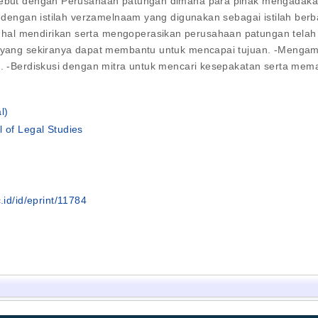
isebut dengan Perusahaan patungan dimana para pihak mengadaka
but dengan istilah verzamelnaam yang digunakan sebagai istilah b
hal mendirikan serta mengoperasikan perusahaan patungan telah
a yang sekiranya dapat membantu untuk mencapai tujuan. -Mengama
ma. -Berdiskusi dengan mitra untuk mencari kesepakatan serta mem
l)
l of Legal Studies
.id/id/eprint/11784