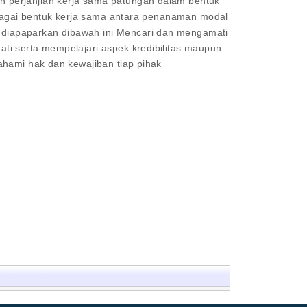
n perjanjian kerja sama patungan dalam bentuk
erbagai bentuk kerja sama antara penanaman modal
 diapaparkan dibawah ini Mencari dan mengamati
ti serta mempelajari aspek kredibilitas maupun
ahami hak dan kewajiban tiap pihak