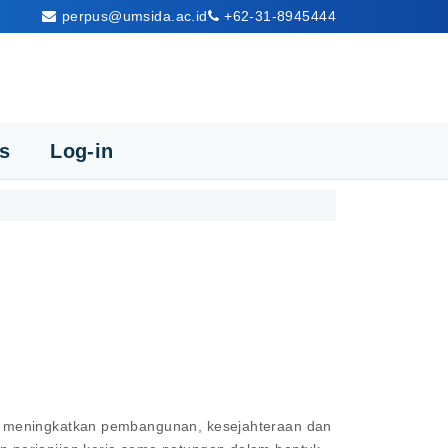
perpus@umsida.ac.id
+62-31-8945444
cs
Log-in
am meningkatkan pembangunan, kesejahteraan dan