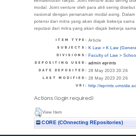
kemakmuran rakyat. Joint venture atau sering d
modal. Joint venture oleh para ahli sering dise
nasional dengan penanaman modal asing. Dalam 
potensi dari mitra yang akan diajak bekerja sam
reputasi dari mitra yang akan diajak bekerja sa
Article
ITEM TYPE:
K Law > K Law (Genera
SUBJECTS:
Faculty of Law > Schoo
DIVISIONS:
admin eprints
DEPOSITING USER:
28 May 2023 20:26
DATE DEPOSITED:
28 May 2023 20:26
LAST MODIFIED:
http://eprints.umsida.ac
URI:
Actions (login required)
View Item
CORE (COnnecting REpositories)