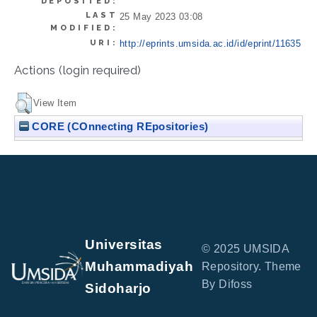
DEPOSITED:
LAST
25 May 2023 03:08
MODIFIED:
URI:
http://eprints.umsida.ac.id/id/eprint/11635
Actions (login required)
View Item
CORE (COnnecting REpositories)
Universitas
© 2025 UMSIDA
Muhammadiyah
Repository. Theme
By Difoss
Sidoharjo