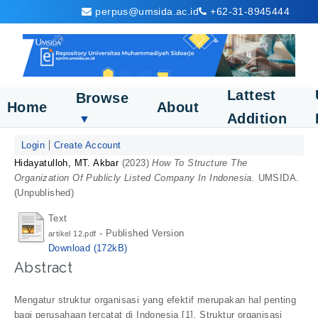
perpus@umsida.ac.id
+62-31-8945444
Lattest
Browse
Home
About
Addition
▼
Login
Create Account
Hidayatulloh, MT. Akbar
(2023)
How To Structure The
Organization Of Publicly Listed Company In Indonesia.
UMSIDA.
(Unpublished)
Text
- Published Version
artikel 12.pdf
Download (172kB)
Abstract
Mengatur struktur organisasi yang efektif merupakan hal penting
bagi perusahaan tercatat di Indonesia [1]. Struktur organisasi