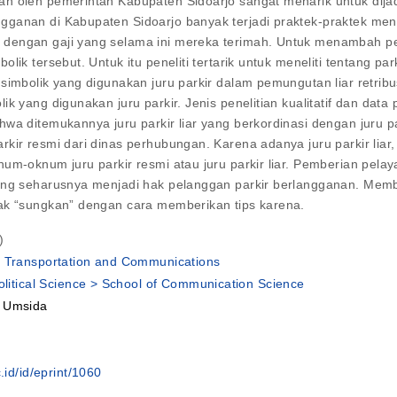
n oleh pemerintah Kabupaten Sidoarjo sangat menarik untuk dijadi
ganan di Kabupaten Sidoarjo banyak terjadi praktek-praktek menyi
dengan gaji yang selama ini mereka terimah. Untuk menambah peng
ik tersebut. Untuk itu peneliti tertarik untuk meneliti tentang park
simbolik yang digunakan juru parkir dalam pemungutan liar retrib
k yang digunakan juru parkir. Jenis penelitian kualitatif dan data 
a ditemukannya juru parkir liar yang berkordinasi dengan juru par
kir resmi dari dinas perhubungan. Karena adanya juru parkir liar
um-oknum juru parkir resmi atau juru parkir liar. Pemberian pelaya
yang seharusnya menjadi hak pelanggan parkir berlangganan. Memb
nak “sungkan” dengan cara memberikan tips karena.
)
E Transportation and Communications
Political Science > School of Communication Science
n Umsida
.id/id/eprint/1060