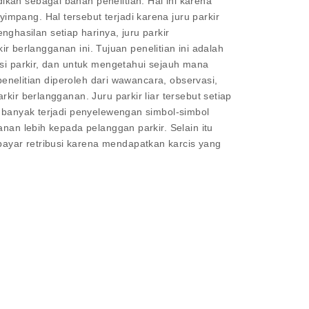
kan sebagai bahan penelitian. Hal ini karena
mpang. Hal tersebut terjadi karena juru parkir
hasilan setiap harinya, juru parkir
ir berlangganan ini. Tujuan penelitian ini adalah
usi parkir, dan untuk mengetahui sejauh mana
penelitian diperoleh dari wawancara, observasi,
kir berlangganan. Juru parkir liar tersebut setiap
, banyak terjadi penyelewengan simbol-simbol
nan lebih kepada pelanggan parkir. Selain itu
ayar retribusi karena mendapatkan karcis yang