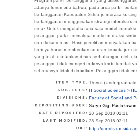
Program parkir berlangganan yang diselenggaraka
adanya fenomena bahwa, pada area parkir berlang
berlangganan Kabupaten Sidoarjo merasa kurang 
berlangganan menggunakan strategi interaksi simbol
untuk Untuk mengetahui apa saja model interaksi 
pelanggan parkir memaknai model interaksi simboli
dan dokumentasi. Hasil penelitian menyatakan bahw
harinya harus memberikan setoran kepada juru par
yang telah ditetapkan dinas perhubungan oleh okn
pelanggan tidak mengerti adanya kartu kendali 
seharusnya tidak didapatkan. Pelanggan tidak e
Thesis (Undergraduate
ITEM TYPE:
H Social Sciences > H
SUBJECTS:
Faculty of Social and 
DIVISIONS:
Suryo Gigi Pustakawa
DEPOSITING USER:
28 Sep 2018 02:11
DATE DEPOSITED:
28 Sep 2018 02:11
LAST MODIFIED:
http://eprints.umsida.ac
URI: