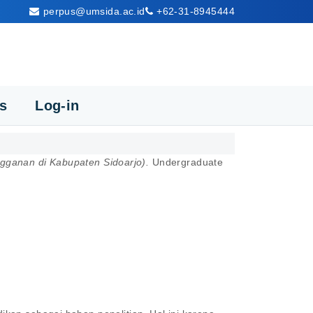
perpus@umsida.ac.id
+62-31-8945444
cs
Log-in
ganan di Kabupaten Sidoarjo).
Undergraduate