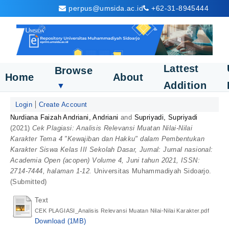
perpus@umsida.ac.id
+62-31-8945444
Lattest
Browse
Home
About
Addition
▼
Login
Create Account
Nurdiana Faizah Andriani, Andriani
and
Supriyadi, Supriyadi
(2021)
Cek Plagiasi: Analisis Relevansi Muatan Nilai-Nilai
Karakter Tema 4 "Kewajiban dan Hakku" dalam Pembentukan
Karakter Siswa Kelas III Sekolah Dasar, Jurnal: Jurnal nasional:
Academia Open (acopen) Volume 4, Juni tahun 2021, ISSN:
2714-7444, halaman 1-12.
Universitas Muhammadiyah Sidoarjo.
(Submitted)
Text
CEK PLAGIASI_Analisis Relevansi Muatan Nilai-Nilai Karakter.pdf
Download (1MB)