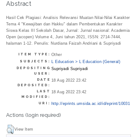
Abstract
Hasil Cek Plagiasi: Analisis Relevansi Muatan Nilai-Nilai Karakter
Tema 4 "Kewajiban dan Hakku" dalam Pembentukan Karakter
Siswa Kelas III Sekolah Dasar, Jurnal: Jurnal nasional: Academia
Open (acopen) Volume 4, Juni tahun 2021, ISSN: 2714-7444,
halaman 1-12. Penulis: Nurdiana Faizah Andriani & Supriyadi
ITEM TYPE:
Other
SUBJECTS:
L Education > L Education (General)
DEPOSITING
Supriyadi Supriyadi
USER:
DATE
18 Aug 2022 23:42
DEPOSITED:
LAST
18 Aug 2022 23:42
MODIFIED:
URI:
http://eprints.umsida.ac.id/id/eprint/10031
Actions (login required)
View Item